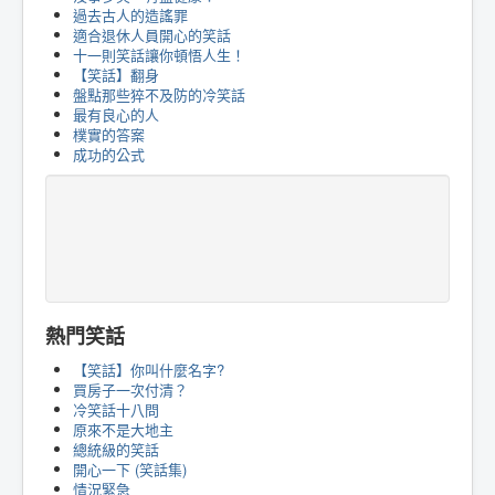
過去古人的造謠罪
適合退休人員開心的笑話
十一則笑話讓你頓悟人生！
【笑話】翻身
盤點那些猝不及防的冷笑話
最有良心的人
樸實的答案
成功的公式
熱門笑話
【笑話】你叫什麼名字?
買房子一次付清？
冷笑話十八問
原來不是大地主
總統級的笑話
開心一下 (笑話集)
情況緊急