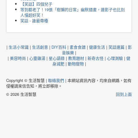
【笑話】四個兒子
等到都老了！19張「樹懶的日常」幽默插畫，連影子也比別
人慢超好笑！
笑話 - 誰最帶種
|
生活小常識
|
生活創意
|
DIY百科
|
素食食譜
|
健康生活
|
笑話連篇
|
影
音娛樂
|
|
美容時尚
|
心靈雞湯
|
星心語錄
|
教育題材
|
新奇古怪
|
心理測驗
|
健
身減肥
|
動物寵物
|
Copyright © 生活智慧 |
聯絡我們
| 本網站資訊內容，均來自網路，如有
侵權請來信告知，將立即移除。
© 2026 生活智慧
回到上面