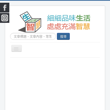
搜
搜尋
尋...
切
換
|
首頁
|
生活小常識
|
生活創意
|
DIY百科
|
素
導
覽
食食譜
|
健康生活
|
笑話連篇
|
影音娛樂
|
|
美容時尚
|
心靈雞湯
|
星心語錄
|
教育題材
|
新奇古怪
|
心理測驗
|
健身減肥
|
動物寵
物
|