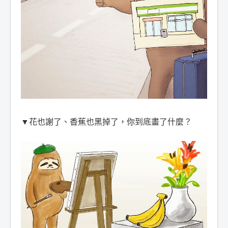
▼花也謝了、香蕉也黑掉了，你到底畫了什麼？