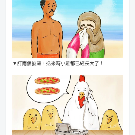
▼訂兩個披薩，送來時小雞都已經長大了！