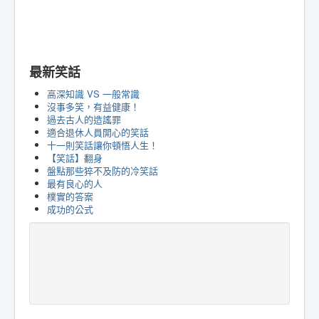
最新笑話
高深知識 VS 一般常識
沒事多笑，有益健康！
過去古人的造謠罪
適合退休人員開心的笑話
十一則笑話讓你頓悟人生！
【笑話】翻身
盤點那些猝不及防的冷笑話
最有良心的人
樸實的答案
成功的公式