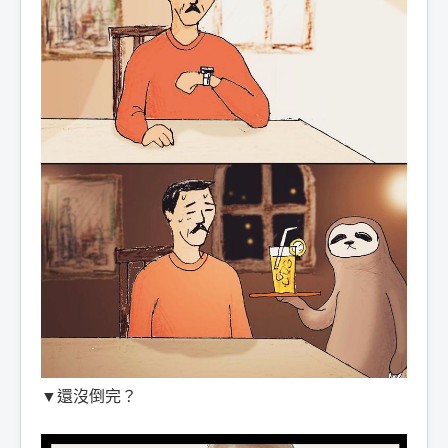
▼還沒倒完？