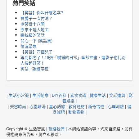
熱門笑話
【笑話】你叫什麼名字?
買房子一次付清？
冷笑話十八問
原來不是大地主
總統級的笑話
開心一下 (笑話集)
情況緊急
【笑話】四個兒子
等到都老了！19張「樹懶的日常」幽默插畫，連影子也比別
人慢超好笑！
笑話 - 誰最帶種
|
生活小常識
|
生活創意
|
DIY百科
|
素食食譜
|
健康生活
|
笑話連篇
|
影
音娛樂
|
|
美容時尚
|
心靈雞湯
|
星心語錄
|
教育題材
|
新奇古怪
|
心理測驗
|
健
身減肥
|
動物寵物
|
Copyright © 生活智慧 |
聯絡我們
| 本網站資訊內容，均來自網路，如有
侵權請來信告知，將立即移除。