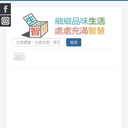
喜歡我們的文章嗎?
追蹤我們的IG
搜
搜尋
底下FB按個讚吧，不會令您失望的!
尋...
切
換
|
首頁
|
生活小常識
|
生活創意
|
DIY百科
|
素
導
覽
食食譜
|
健康生活
|
笑話連篇
|
影音娛樂
|
|
美容時尚
|
心靈雞湯
|
星心語錄
|
教育題材
|
新奇古怪
|
心理測驗
|
健身減肥
|
動物寵
物
|