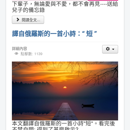
下輩子，無論愛與不愛，都不會再見----送給
兒子的備忘錄
閱讀全文...
譯自俄羅斯的一首小詩：“ 短 ”
詳細內容
點擊數: 1139
本文翻譯自俄羅斯的一首小詩"短"。看完後
不禁自問: 得到了甚麼啟示?