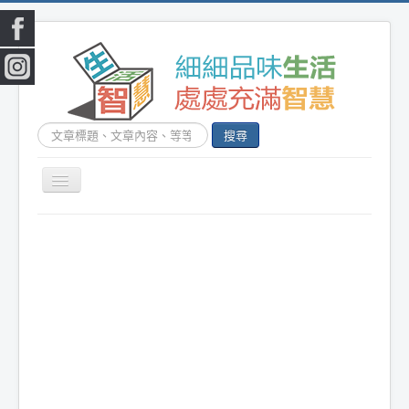
喜歡我們的文章嗎?
追蹤我們的IG
搜
搜尋
底下FB按個讚吧，不會令您失望的!
尋...
切
換
|
首頁
|
生活小常識
|
生活創意
|
DIY百科
|
素
導
覽
食食譜
|
健康生活
|
笑話連篇
|
影音娛樂
|
|
美容時尚
|
心靈雞湯
|
星心語錄
|
教育題材
|
新奇古怪
|
心理測驗
|
健身減肥
|
動物寵
物
|