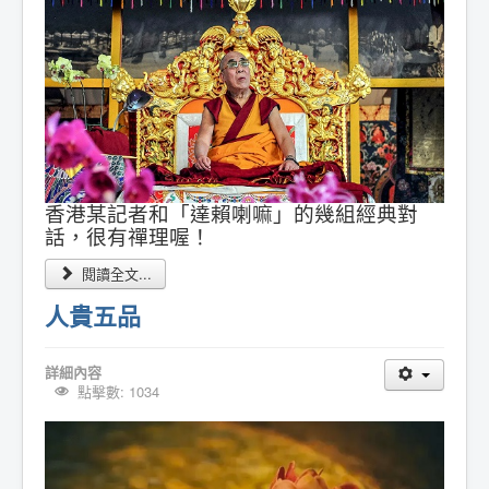
香港某記者和「達賴喇嘛」的幾組經典對
話，很有禪理喔！
閱讀全文...
人貴五品
詳細內容
點擊數: 1034