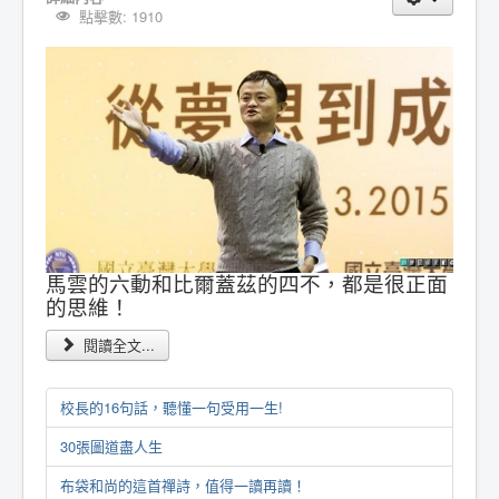
點擊數: 1910
馬雲的六動和比爾蓋茲的四不，都是很正面
的思維！
閱讀全文...
校長的16句話，聽懂一句受用一生!
30張圖道盡人生
布袋和尚的這首禪詩，值得一讀再讀！