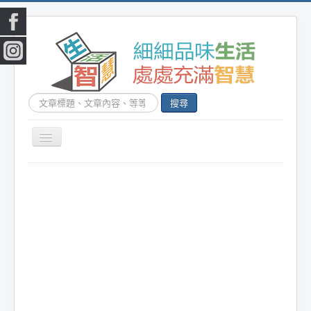
搜
搜尋
尋...
切
換
|
首頁
|
生活小常識
|
生活創意
|
DIY百科
|
素
導
覽
食食譜
|
健康生活
|
笑話連篇
|
影音娛樂
|
|
美容時尚
|
心靈雞湯
|
星心語錄
|
教育題材
|
新奇古怪
|
心理測驗
|
健身減肥
|
動物寵
物
|