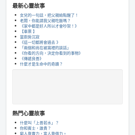
最新心靈故事
女兒的一句話，把父親給點醒了！
老闆，你能請我父親吃飯嗎？
《家中都是好人所以才會吵架！》
【車票 】
當廚房沉寂
《這一切都將會過去 》
「兩個和尚在被窩裡的談話」
《你看的方向，決定你看到的事物》
《傳遞良善》
什麼才是生命中的奇蹟？
熱門心靈故事
什麼叫「上善若水」？
你和賓士，誰貴？
窮人靠賣力，富人靠借力。