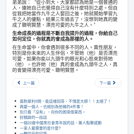
弟弟說：〝從小到大，大家都認為她是一個普通的
人，連她自己也覺得自己沒有什麼特別之處。但自
從我把她當作九牛之人娶回之後，她就開始學習九
牛之人的優點，結果三年過去了，沒想到她真的變
成了聰明賢慧、漂亮可愛的九牛之人。〞
生命成長的過程是不斷自我提升的過程，你給自己
如何定位，你就真的會成為那樣的人。
在生命當中，你會遇到很多不同的人。異性朋友，
特別是你未來的人生伴侶，不管她（他）是否漂亮
可愛，如果你能以九頭牛的眼光和心態來對待她
（他），也許她（他）真的會成為九頭牛之人，真
的會變得漂亮可愛、聰明賢慧。
上一篇
下一篇
面對犀利5問，能這樣回答，不愧是大師！！太絕了！
再愛一個人，也絕別為他做的4件事！
別只看「沒有」，向你的困境借東西。
好精辟的一段話
一個22歲中國黑社會青年說的話，萬人點擊感動
一家人最需要的是什麼?
一顆信任的印章