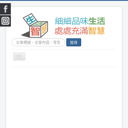
搜
搜尋
尋...
切
換
|
首頁
|
生活小常識
|
生活創意
|
DIY百科
|
素
導
覽
食食譜
|
健康生活
|
笑話連篇
|
影音娛樂
|
|
美容時尚
|
心靈雞湯
|
星心語錄
|
教育題材
|
新奇古怪
|
心理測驗
|
健身減肥
|
動物寵
物
|