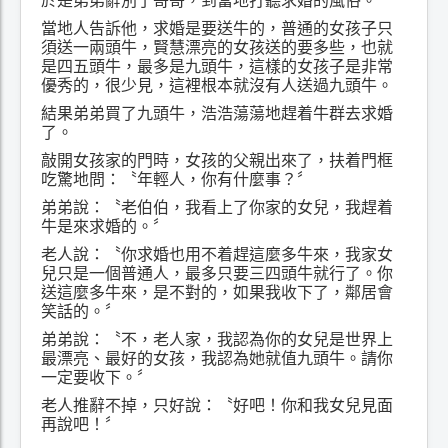
當地人告訴他，求婚是要送牛的，普通的女孩子只
須送一兩頭牛，賢慧漂亮的女孩送的要多些，也就
是四五頭牛，最多是九頭牛，這樣的女孩子是非常
優秀的，很少見，這裡根本就沒有人送過九頭牛。
結果弟弟買了九頭牛，浩浩蕩蕩地趕着牛群去求婚
了。
敲開女孩家的門時，女孩的父親出來了，扶着門框
吃驚地問：〝年輕人，你有什麼事？〞
弟弟說：〝老伯伯，我看上了你家的女兒，我趕着
牛是來求婚的。〞
老人說：〝你求婚也用不着趕這麼多牛來，我家女
兒只是一個普通人，最多只要三四頭牛就行了。你
送這麼多牛來，是不對的，如果我收下了，鄰居會
笑話的。〞
弟弟說：〝不，老人家，我認為你的女兒是世界上
最漂亮、最好的女孩，我認為她就值九頭牛。請你
一定要收下。〞
老人推辭不掉，只好說：〝好吧！你和我女兒見面
再說吧！〞