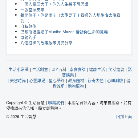
一個人格局大了，你的人生將不可思議!
一張空頭支票
離開位子，你是誰？（太重要了！看過的人都後悔太晚看
到...）
自私與傻
巴基斯坦鐵娘子Muniba Mazari 告訴你生命的意義
母親的手
八個很棒的故事啟示與您分享
|
生活小常識
|
生活創意
|
DIY百科
|
素食食譜
|
健康生活
|
笑話連篇
|
影
音娛樂
|
|
美容時尚
|
心靈雞湯
|
星心語錄
|
教育題材
|
新奇古怪
|
心理測驗
|
健
身減肥
|
動物寵物
|
Copyright © 生活智慧 |
聯絡我們
| 本網站資訊內容，均來自網路，如有
侵權請來信告知，將立即移除。
© 2026 生活智慧
回到上面