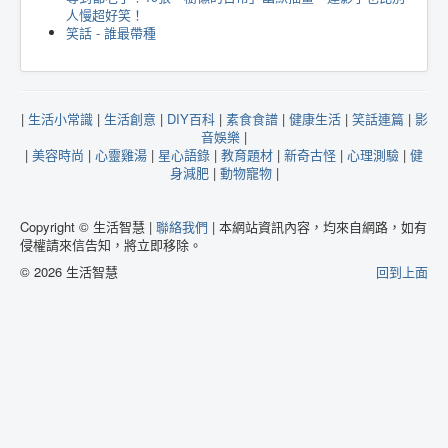
人慢超好笑！
笑話 - 誰最帶種
|
生活小常識
|
生活創意
|
DIY百科
|
素食食譜
|
健康生活
|
笑話連篇
|
影
音娛樂
|
|
美容時尚
|
心靈雞湯
|
星心語錄
|
教育題材
|
新奇古怪
|
心理測驗
|
健
身減肥
|
動物寵物
|
Copyright © 生活智慧 |
聯絡我們
| 本網站資訊內容，均來自網路，如有
侵權請來信告知，將立即移除。
© 2026 生活智慧
回到上面