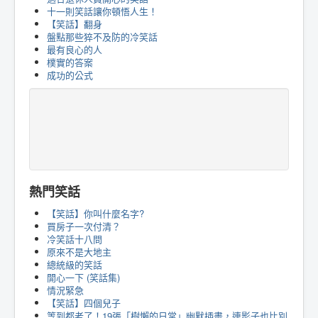
十一則笑話讓你頓悟人生！
【笑話】翻身
盤點那些猝不及防的冷笑話
最有良心的人
樸實的答案
成功的公式
熱門笑話
【笑話】你叫什麼名字?
買房子一次付清？
冷笑話十八問
原來不是大地主
總統級的笑話
開心一下 (笑話集)
情況緊急
【笑話】四個兒子
等到都老了！19張「樹懶的日常」幽默插畫，連影子也比別