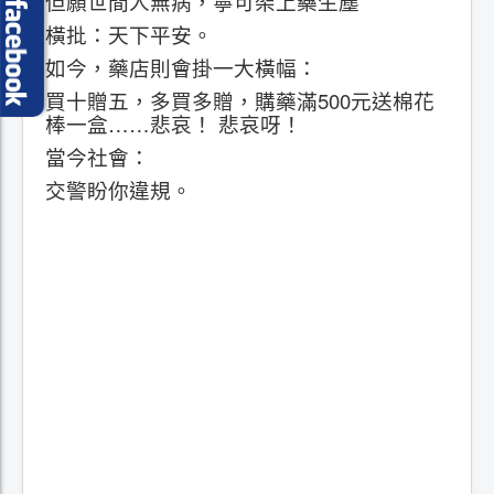
但願世間人無病，寧可架上藥生塵
橫批：天下平安。
如今，藥店則會掛一大橫幅：
買十贈五，多買多贈，購藥滿500元送棉花
棒一盒……悲哀！ 悲哀呀！
當今社會：
交警盼你違規。