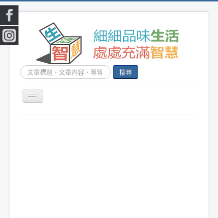
搜
搜尋
尋...
切
換
|
首頁
|
生活小常識
|
生活創意
|
DIY百科
|
素
導
覽
食食譜
|
健康生活
|
笑話連篇
|
影音娛樂
|
|
美容時尚
|
心靈雞湯
|
星心語錄
|
教育題材
|
新奇古怪
|
心理測驗
|
健身減肥
|
動物寵
物
|