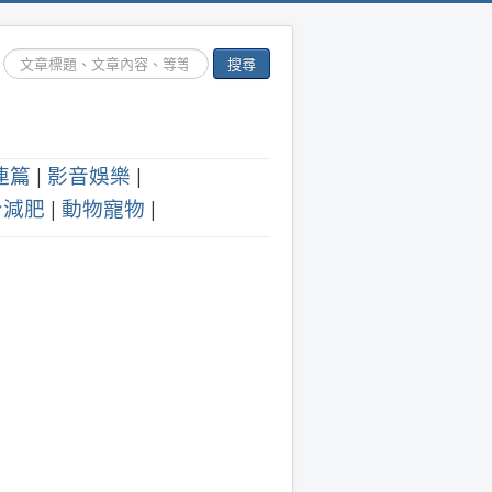
搜
搜尋
尋...
連篇
|
影音娛樂
|
身減肥
|
動物寵物
|