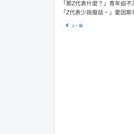
「那Z代表什麼？」青年迫不
「Z代表少說廢話。」愛因斯
上一篇