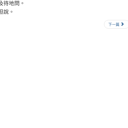
及待地問。
坦說。
下一篇