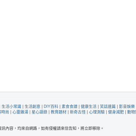
|
生活小常識
|
生活創意
|
DIY百科
|
素食食譜
|
健康生活
|
笑話連篇
|
影音娛樂
容時尚
|
心靈雞湯
|
星心語錄
|
教育題材
|
新奇古怪
|
心理測驗
|
健身減肥
|
動物
站資訊內容，均來自網路，如有侵權請來信告知，將立即移除。