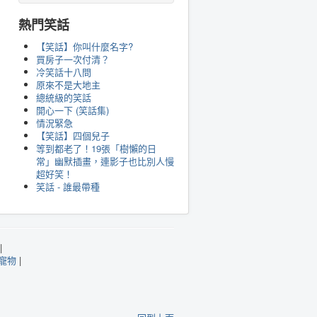
熱門笑話
【笑話】你叫什麼名字?
買房子一次付清？
冷笑話十八問
原來不是大地主
總統級的笑話
開心一下 (笑話集)
情況緊急
【笑話】四個兒子
等到都老了！19張「樹懶的日
常」幽默插畫，連影子也比別人慢
超好笑！
笑話 - 誰最帶種
|
寵物
|