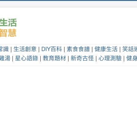
常識
|
生活創意
|
DIY百科
|
素食食譜
|
健康生活
|
笑話
雞湯
|
星心語錄
|
教育題材
|
新奇古怪
|
心理測驗
|
健