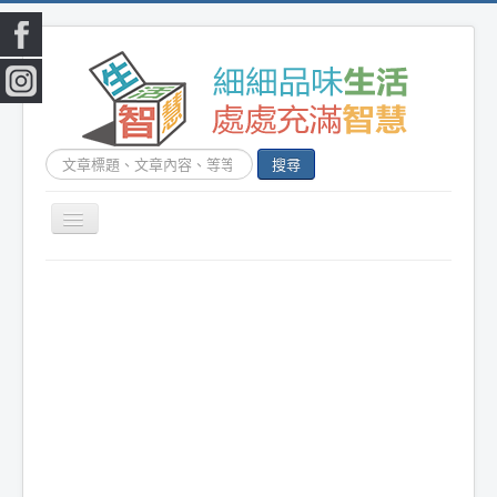
搜
搜尋
尋...
切
換
|
首頁
|
生活小常識
|
生活創意
|
DIY百科
|
素
導
覽
食食譜
|
健康生活
|
笑話連篇
|
影音娛樂
|
|
美容時尚
|
心靈雞湯
|
星心語錄
|
教育題材
|
新奇古怪
|
心理測驗
|
健身減肥
|
動物寵
物
|