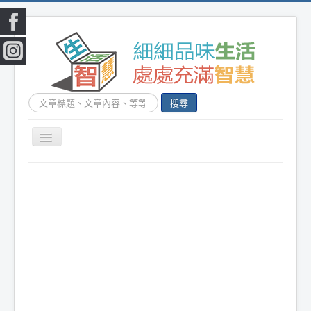
搜
搜尋
尋...
切
換
|
首頁
|
生活小常識
|
生活創意
|
DIY百科
|
素
導
覽
食食譜
|
健康生活
|
笑話連篇
|
影音娛樂
|
|
美容時尚
|
心靈雞湯
|
星心語錄
|
教育題材
|
新奇古怪
|
心理測驗
|
健身減肥
|
動物寵
物
|