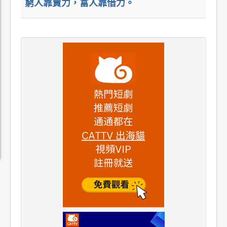
窮人靠賣力，富人靠借力。