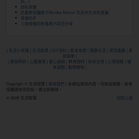
到...）
自私與傻
巴基斯坦鐵娘子Muniba Mazari 告訴你生命的意義
母親的手
八個很棒的故事啟示與您分享
|
生活小常識
|
生活創意
|
DIY百科
|
素食食譜
|
健康生活
|
笑話連篇
|
影
音娛樂
|
|
美容時尚
|
心靈雞湯
|
星心語錄
|
教育題材
|
新奇古怪
|
心理測驗
|
健
身減肥
|
動物寵物
|
Copyright © 生活智慧 |
聯絡我們
| 本網站資訊內容，均來自網路，如有
侵權請來信告知，將立即移除。
© 2026 生活智慧
回到上面