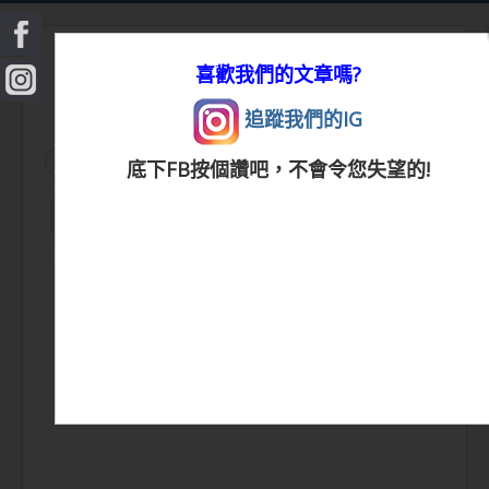
喜歡我們的文章嗎?
追蹤我們的IG
搜
搜尋
底下FB按個讚吧，不會令您失望的!
尋...
切
換
|
首頁
|
生活小常識
|
生活創意
|
DIY百科
|
素
導
覽
食食譜
|
健康生活
|
笑話連篇
|
影音娛樂
|
|
美容時尚
|
心靈雞湯
|
星心語錄
|
教育題材
|
新奇古怪
|
心理測驗
|
健身減肥
|
動物寵
物
|