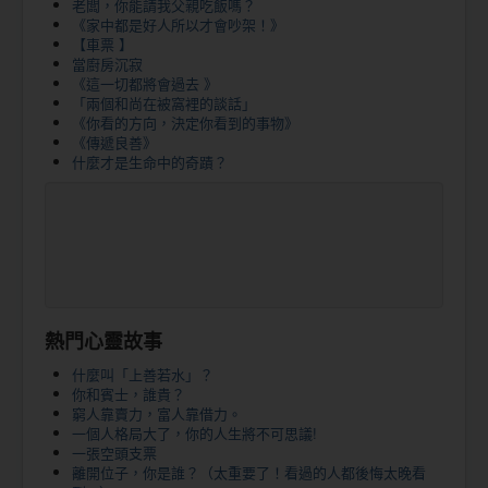
老闆，你能請我父親吃飯嗎？
《家中都是好人所以才會吵架！》
【車票 】
當廚房沉寂
《這一切都將會過去 》
「兩個和尚在被窩裡的談話」
《你看的方向，決定你看到的事物》
《傳遞良善》
什麼才是生命中的奇蹟？
熱門心靈故事
什麼叫「上善若水」？
你和賓士，誰貴？
窮人靠賣力，富人靠借力。
一個人格局大了，你的人生將不可思議!
一張空頭支票
離開位子，你是誰？（太重要了！看過的人都後悔太晚看